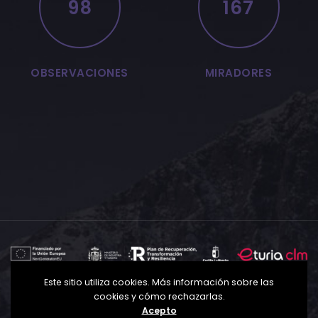
98
167
OBSERVACIONES
MIRADORES
Este sitio utiliza cookies. Más información sobre las
Política de Privacidad
Política de Cookies
Aviso
cookies y cómo rechazarlas.
Legal
Acepto