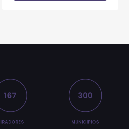
167
300
IRADORES
MUNICIPIOS