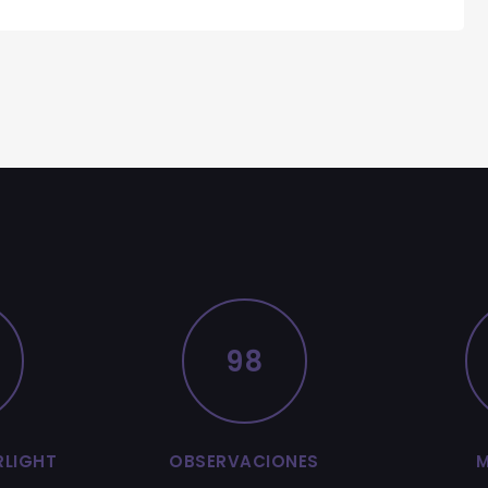
98
RLIGHT
OBSERVACIONES
M