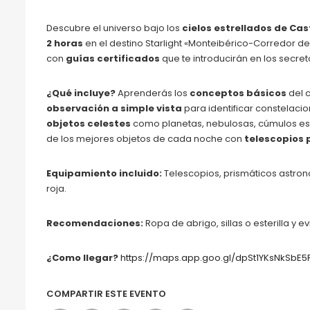
Descubre el universo bajo los
cielos estrellados de Ca
2 horas
en el destino Starlight «Monteibérico-Corredor d
con
guías certificados
que te introducirán en los secre
¿Qué incluye?
Aprenderás los
conceptos básicos
del c
observación a simple vista
para identificar constelacio
objetos celestes
como planetas, nebulosas, cúmulos est
de los mejores objetos de cada noche con
telescopios 
Equipamiento incluido:
Telescopios, prismáticos astronó
roja.
Recomendaciones:
Ropa de abrigo, sillas o esterilla y 
¿Como llegar?
https://maps.app.goo.gl/dpSt1YKsNkSbE5
COMPARTIR ESTE EVENTO