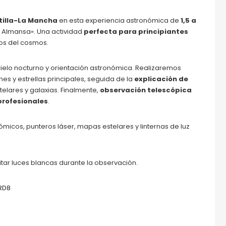
stilla-La Mancha
en esta experiencia astronómica de
1,5 a
e Almansa». Una actividad
perfecta para principiantes
tos del cosmos.
ielo nocturno y orientación astronómica. Realizaremos
nes y estrellas principales, seguida de la
explicación de
elares y galaxias. Finalmente,
observación telescópica
profesionales
.
micos, punteros láser, mapas estelares y linternas de luz
evitar luces blancas durante la observación.
RD8