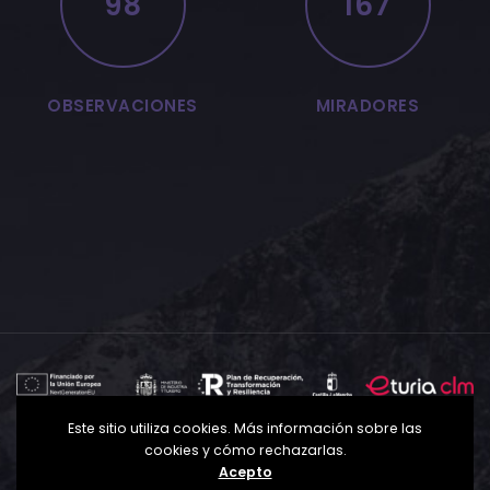
98
167
OBSERVACIONES
MIRADORES
Este sitio utiliza cookies. Más información sobre las
Política de Privacidad
Política de Cookies
Aviso
cookies y cómo rechazarlas.
Legal
Acepto