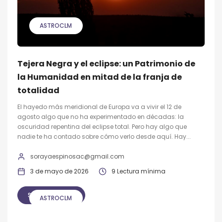
ASTROCLM
Tejera Negra y el eclipse: un Patrimonio de
la Humanidad en mitad de la franja de
totalidad
El hayedo más meridional de Europa va a vivir el 12 de
agosto algo que no ha experimentado en décadas: la
oscuridad repentina del eclipse total. Pero hay algo que
nadie te ha contado sobre cómo verlo desde aquí. Hay...
sorayaespinosac@gmail.com
3 de mayo de 2026
9 Lectura mínima
SEGUIR LEYENDO
ASTROCLM