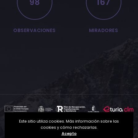
98
167
OBSERVACIONES
MIRADORES
Este sitio utiliza cookies. Más información sobre las
Política de Privacidad
Política de Cookies
Aviso
cookies y cómo rechazarlas.
Legal
Acepto