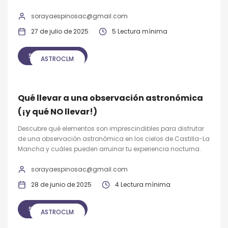
sorayaespinosac@gmail.com
27 de julio de 2025
5 Lectura mínima
SEGUIR LEYENDO
ASTROCLM
Qué llevar a una observación astronómica
(¡y qué NO llevar!)
Descubre qué elementos son imprescindibles para disfrutar
de una observación astronómica en los cielos de Castilla-La
Mancha y cuáles pueden arruinar tu experiencia nocturna.
sorayaespinosac@gmail.com
28 de junio de 2025
4 Lectura mínima
SEGUIR LEYENDO
ASTROCLM