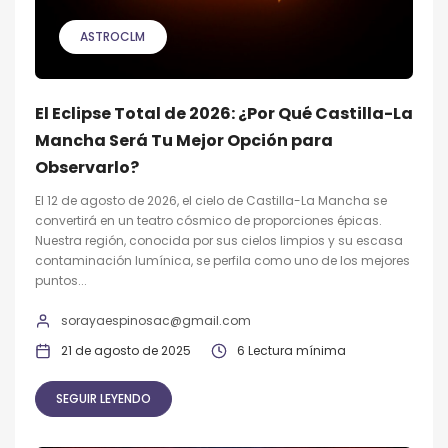
ASTROCLM
El Eclipse Total de 2026: ¿Por Qué Castilla-La
Mancha Será Tu Mejor Opción para
Observarlo?
El 12 de agosto de 2026, el cielo de Castilla-La Mancha se
convertirá en un teatro cósmico de proporciones épicas.
Nuestra región, conocida por sus cielos limpios y su escasa
contaminación lumínica, se perfila como uno de los mejores
puntos...
sorayaespinosac@gmail.com
21 de agosto de 2025
6 Lectura mínima
SEGUIR LEYENDO