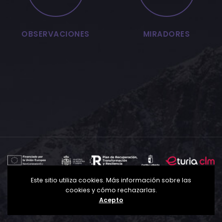
OBSERVACIONES
MIRADORES
Este sitio utiliza cookies. Más información sobre las
Política de Privacidad
Política de Cookies
Aviso
cookies y cómo rechazarlas.
Legal
Acepto
© 2025
astroclm.com
– Todos los derechos reservados.