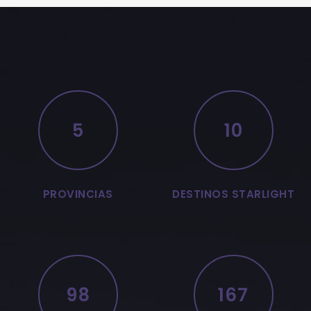
5
10
PROVINCIAS
DESTINOS STARLIGHT
98
167