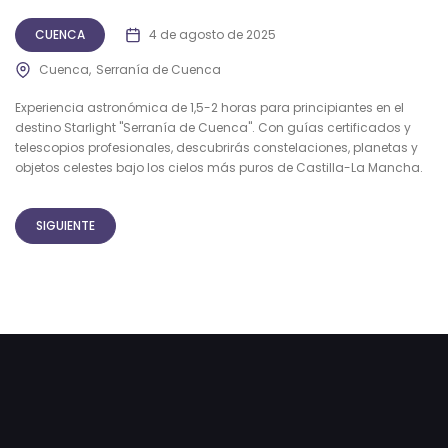
CUENCA
4 de agosto de 2025
Cuenca
Serranía de Cuenca
Experiencia astronómica de 1,5-2 horas para principiantes en el
destino Starlight "Serranía de Cuenca". Con guías certificados y
telescopios profesionales, descubrirás constelaciones, planetas y
objetos celestes bajo los cielos más puros de Castilla-La Mancha.
SIGUIENTE