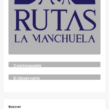
Cosmoguada
El Observario
Buscar