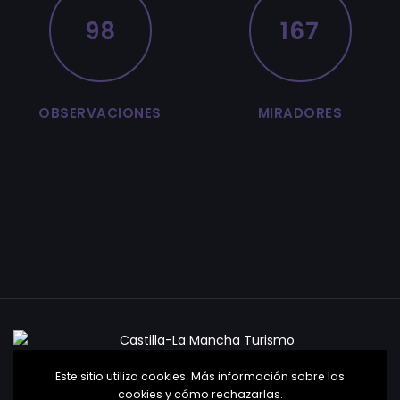
98
167
OBSERVACIONES
MIRADORES
Este sitio utiliza cookies. Más información sobre las
Política de Privacidad
Política de Cookies
Aviso
cookies y cómo rechazarlas.
Legal