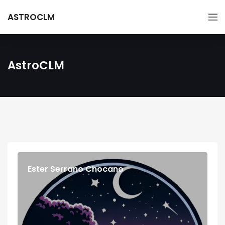
ASTROCLM
AstroCLM
Ester Serrano Chocano