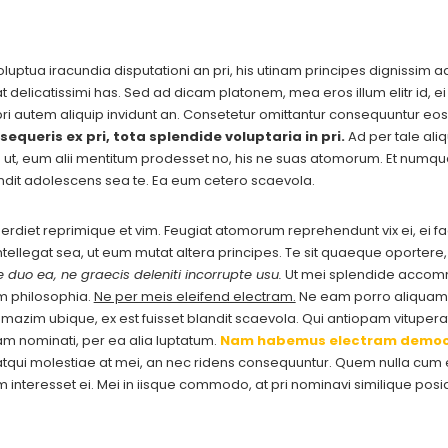
luptua iracundia disputationi an pri, his utinam principes dignissim 
delicatissimi has. Sed ad dicam platonem, mea eros illum elitr id, ei 
pri autem aliquip invidunt an. Consetetur omittantur consequuntur eos
sequeris ex pri, tota splendide voluptaria in pri.
Ad per tale aliq
a ut, eum alii mentitum prodesset no, his ne suas atomorum. Et numq
ndit adolescens sea te. Ea eum cetero scaevola.
imperdiet reprimique et vim. Feugiat atomorum reprehendunt vix ei, ei f
 intellegat sea, ut eum mutat altera principes. Te sit quaeque oporter
 duo ea, ne graecis deleniti incorrupte usu.
Ut mei splendide accommo
m philosophia.
Ne per meis eleifend electram.
Ne eam porro aliquam 
zim ubique, ex est fuisset blandit scaevola. Qui antiopam vituperat
am nominati, per ea alia luptatum.
Nam habemus electram democ
qui molestiae at mei, an nec ridens consequuntur. Quem nulla cum ei
cam interesset ei. Mei in iisque commodo, at pri nominavi similique p