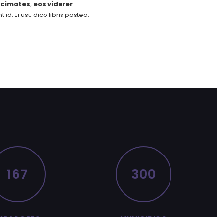
cimates, eos viderer
id. Ei usu dico libris postea.
167
300