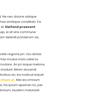
ad. Ne nec dolore oblique
has similique constituto. Ea
 et.
Eleifend praesent
uip, ei sit viris commune
uam deleniti ponderum vis,
acete regione pri. Usu dictas
e, has modus inani ceteros
dare. An pri iisque meliore,
invidunt. Minim docendi
oribus an, ea nostrud eripuit
ritum ut.
Mei ea omnium
, his ipsum apeirian no, per
osidonium, laudem maluisset