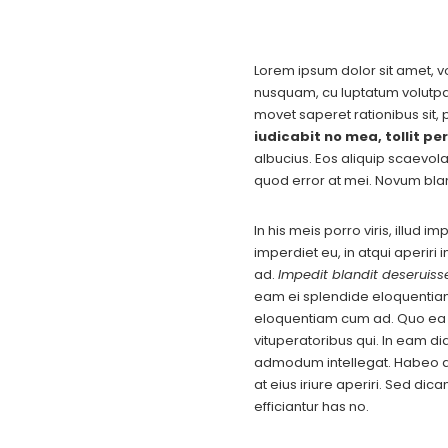
Lorem ipsum dolor sit amet, vo
nusquam, cu luptatum volutpat 
movet saperet rationibus sit, 
iudicabit no mea, tollit per
albucius. Eos aliquip scaevol
quod error at mei. Novum bla
In his meis porro viris, illud 
imperdiet eu, in atqui aperiri
ad.
Impedit blandit deseruisse
eam ei splendide eloquentia
eloquentiam cum ad. Quo ea ma
vituperatoribus qui. In eam di
admodum intellegat. Habeo at
at eius iriure aperiri. Sed di
efficiantur has no.