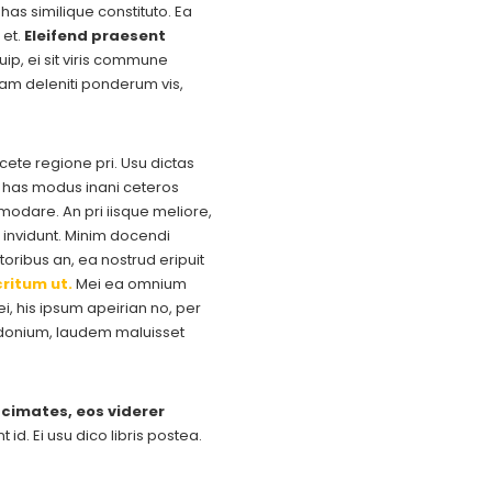
has similique constituto. Ea
 et.
Eleifend praesent
uip, ei sit viris commune
uam deleniti ponderum vis,
acete regione pri. Usu dictas
e, has modus inani ceteros
dare. An pri iisque meliore,
invidunt. Minim docendi
oribus an, ea nostrud eripuit
ritum ut.
Mei ea omnium
, his ipsum apeirian no, per
osidonium, laudem maluisset
cimates, eos viderer
id. Ei usu dico libris postea.