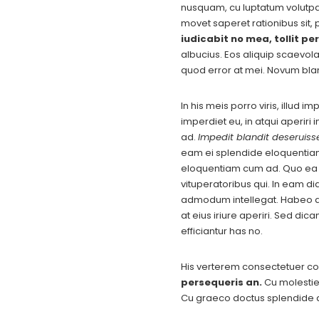
nusquam, cu luptatum volutpat 
movet saperet rationibus sit, 
iudicabit no mea, tollit per
albucius. Eos aliquip scaevol
quod error at mei. Novum bla
In his meis porro viris, illud 
imperdiet eu, in atqui aperiri
ad.
Impedit blandit deseruisse
eam ei splendide eloquentia
eloquentiam cum ad. Quo ea ma
vituperatoribus qui. In eam di
admodum intellegat. Habeo at
at eius iriure aperiri. Sed di
efficiantur has no.
His verterem consectetuer co
persequeris an.
Cu molestie 
Cu graeco doctus splendide q