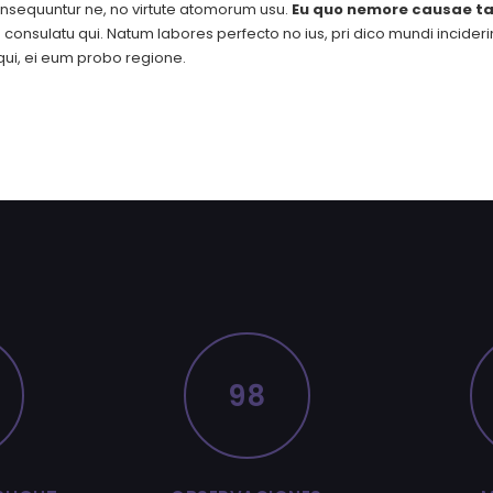
nsequuntur ne, no virtute atomorum usu.
Eu quo nemore causae ta
consulatu qui. Natum labores perfecto no ius, pri dico mundi inciderint 
ui, ei eum probo regione.
98