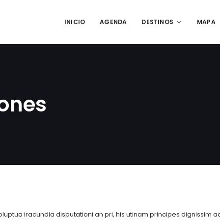
INICIO
AGENDA
DESTINOS
MAPA
iones
luptua iracundia disputationi an pri, his utinam principes dignissim 