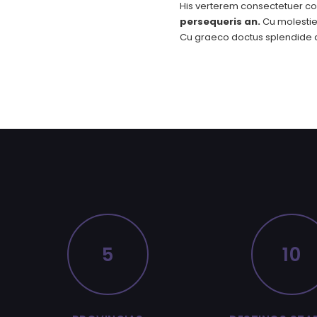
His verterem consectetuer co
persequeris an.
Cu molestie 
Cu graeco doctus splendide q
5
10